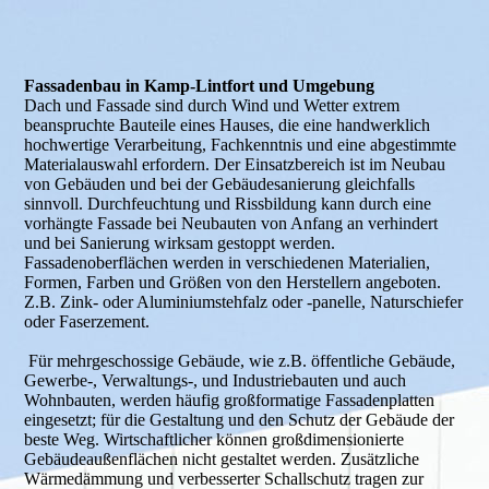
Fassaden­bau in Kamp-Lintfort und Umgebung
Dach und Fassade sind durch Wind und Wetter extrem
beanspruchte Bauteile eines Hauses, die eine handwerklich
hochwertige Verarbeitung, Fachkenntnis und eine abgestimmte
Mate­rial­auswahl erfordern. Der Einsatzbereich ist im Neubau
von Gebäuden und bei der Gebäu­desanierung gleichfalls
sinnvoll. Durchfeuchtung und Rissbildung kann durch eine
vorhängte Fassade bei Neubauten von Anfang an verhindert
und bei Sanierung wirksam gestoppt werden.
Fassadenoberflächen werden in verschiedenen Materialien,
Formen, Farben und Größen von den Herstellern angeboten.
Z.B. Zink- oder Aluminiumstehfalz oder -panelle, Naturschiefer
oder Faserzement.
Für mehrgeschossige Gebäude, wie z.B. öffentliche Gebäude,
Gewerbe-, Verwaltungs-, und Industriebauten und auch
Wohnbauten, werden häufig großformatige Fassadenplatten
ein­gesetzt; für die Gestaltung und den Schutz der Gebäude der
beste Weg. Wirtschaftlicher können großdimensionierte
Gebäudeaußenflächen nicht gestaltet werden. Zusätzliche
Wärmedämmung und verbesserter Schallschutz tragen zur